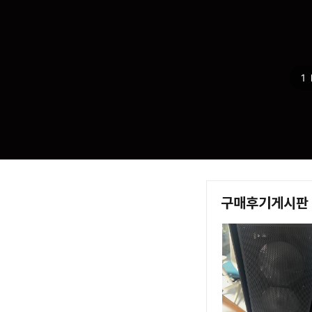
리퍼비시
영상음향
소모품/SW
1
모바일 주변기기
디카 용품
구매후기게시판